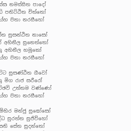
ස්ස නමස්සිත පාදෝ
ි පතිට්ඨිත චිත්තෝ
ුය්හ පිතා නරසීහෝ
්ත සුසන්ඨිත නාසෝ
 අභිනීල සුනෙත්තෝ
නූ අභිනීල භමූකෝ
ුය්හ පිතා නරසීහෝ
ට්ට සුසණ්ඨිත ගීවෝ
ූ මිග රාජ සරීරෝ
ච්ඡවි උත්තම වණ්ණෝ
ුය්හ පිතා නරසීහෝ
ගම්භිර මන්ජු සුඝෝසෝ
්ධ සුරත්ත සුජිව්හෝ
ීසති සේත සුදන්තෝ