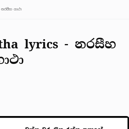
 නරසීහ ගාථා
ha lyrics - නරසීහ
ගාථා