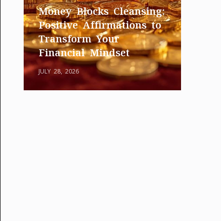
Money Blocks Cleansing:
Positive Affirmations to
Transform Your
Financial Mindset
JULY 28, 2026