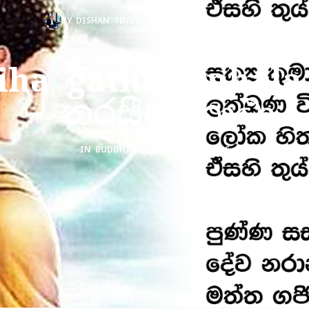
BY
DISHAN TD
/
ON
JUL 29, 2022
/
IN
BUDDHISM
iha gatha sinhala 
- නරසීහ ගාථා
IN
BUDDHISM
/
READ TIME 4 MINS