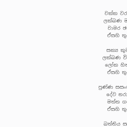
චක්ක වර
ලක්ඛණ ම
චාමර ඡ
ඒසහි ත
සක්‍ය ක
ලක්ඛණ වි
ලෝක හි
ඒසහි ත
පුණ්ණ සස
දේව නර
මත්ත ගජ
ඒසහි ත
ඛත්තිය ස