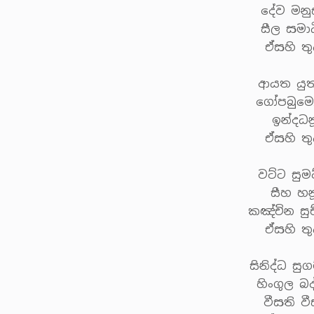
දේව මනු
සීල සමාධ
ඒසහි ත
ආයත යුත
ගෝපබුමෝ
ඉන්දධ
ඒසහි ත
වට්ට සුම
සීහ හන
කඤ්චින සු
ඒසහි ත
සිනිද්ධ සු
හිංගුල බද
වීසති ව