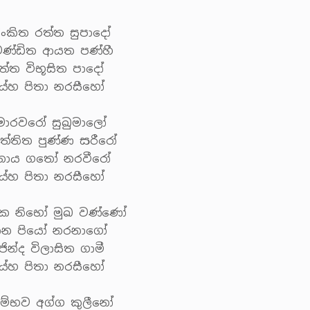
ංකිත රත්ත සුපාදෝ
ණ්ඩිත ආයත පණ්හී
ත්ත විභූසිත පාදෝ
ුය්හ පිතා නරසීහෝ
ුමාරවරෝ සුඛුමාලෝ
ත්තිත පුණ්ණ සරීරෝ
තාය ගතෝ නරවීරෝ
ුය්හ පිතා නරසීහෝ
ංක නිභෝ මුඛ වණ්ණෝ
ාන පියෝ නරනාගෝ
ින්ද විලාසිත ගාමී
ුය්හ පිතා නරසීහෝ
ම්භව අග්ග කුලීනෝ