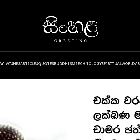
AY WISHES
ARTICLES
QUOTES
BUDDHISM
TECHNOLOGY
SPIRITUAL
WORLD
A