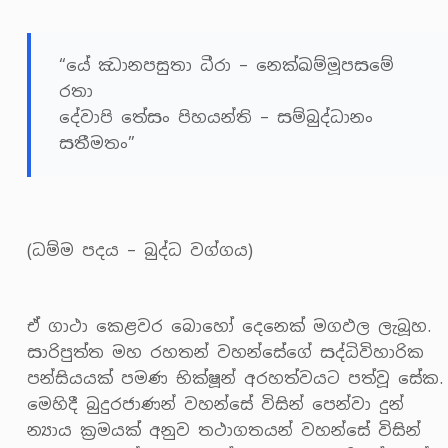
“යේ ඣානපසුතා ධීරා – නෙක්ඛම්මූපසමේ
රතා
දේවාපි තේසං පිහයන්ති – සම්බුද්ධානං
සතීමතං”
(ධම්ම පදය – බුද්ධ වග්ගය)
ඒ ගාථා කෙළවර බොහෝ දෙනෙක් මගඵල ලැබූහ.
සාරිපුත්ත මහ රහතන් වහන්සේගේ සද්ධිවිහාරික
පන්සියයක් පමණ භික්ෂූන් අරහත්වයට පත්වූ සේක.
මෙහිදී බුදුරජාණන් වහන්සේ විසින් පෙන්වා දුන්
න්‍යාය ක්‍රමයක් අනුව තථාගතයන් වහන්සේ විසින්