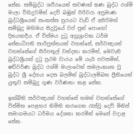
සේක. සම්බුද්ධ ශරීරයෙන් සවණක් ඝණ බුද්ධ රශ්මි
මාලා විහිදුවමින් දෙව් බඹුන් පිරිවරා අප්‍රමාණ
බුද්ධශ්‍රීයෙන් සංකස්ස පුරයට වැඩි ඒ අසිරිමත්
සම්බුදු මහිමය සිදුවූයේ වප් පුන් පොහෝ
දිනයකදීය. ඒ විස්මය දුටු අග්‍රශ්‍රාවක ධර්ම
සේනාධිපති සාරිපුත්තයන් වහන්සේ, සර්වඥයන්
වහන්සේගේ සිරිපතුල් වන්දනා කරමින්, මෙවැනි
බුද්ධශ්‍රීයක් දුටු ප්‍රථම වාරය මේ යැයි පවසමින්,
ෂඩ්වර්ණ බුද්ධ රශ්මි මාලාවෙන් සමලංකෘත වූ
බුද්ධ ශ්‍රී දේහය දෙස බලමින් බුද්ධාලම්බන ප්‍රීතියෙන්
යුතුව සම්බුදු ගුණ වර්ණනා කළ සේක.
ඉක්බිති සර්වඥයන් වහන්සේ තමන් වහන්සේගේ
විස්මිත පෙළහර නිමිති කරගෙන රැස්වූ දෙව් මිනිස්
සමාගමයට ධර්මය දේශනා කරමින් මෙසේ වදාළ
සේක.