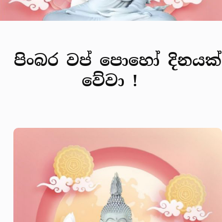
පිංබර වප් පොහෝ දිනයක්
වේවා !