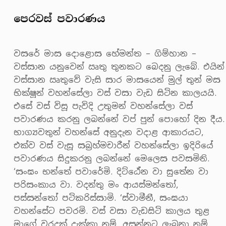
පෙරවස් පවාරණය
වසරේ මාස දොළොස හේමන්ත – ගිම්හාන –
වස්සාන යනුවෙන් ඍතු තුනකට බෙදනු ලැබේ. එයින්
වස්සාන ඍතුවේ වැසි සාර මාසයෙන් මුල් තුන් මස
භික්ෂූන් වහන්සේලා වස් වසා වැඩ සිටින කාලයයි.
එසේ වස් විසූ පැවිදි උතුමන් වහන්සේලා වස්
පවාරණය කරනු ලබන්නේ වප් පුන් පොහෝ දින දීය.
භාග්‍යවතුන් වහන්සේ අනුදැන වදාළ ආකාරයට,
එක්ව වස් වැසූ සබ්‍රහ්මචාරීන් වහන්සේලා ඉදිරියේ
පවාරණය සිදුකරනු ලබන්නේ මෙලෙස පවසමිනි.
‘සංඝං භන්තේ පවාරේමි. දිට්ඨේන වා සුතේන වා
පරිසංකාය වා. වදන්තු මං ආයස්මන්තෝ,
පස්සන්තෝ පටිකරිස්සාමි. ‘ස්වාමීනී, සංඝයා
වහන්සේට පවරමි. වස් වසා වැඩසිටි කාලය තුළ
මාගේ වරදක් දැක්කා නම්, අසන්නට ලැබුනා නම්,