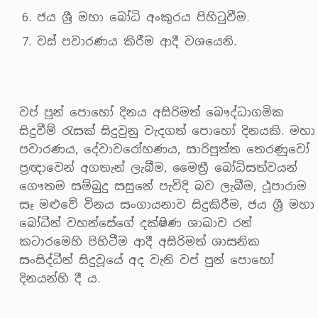
ජය ශ්‍රී මහා බෝධි අංකුරය පිහිටුවීම.
වස් පවාරණය කිරීම ආදී වශයෙනි.
වප් පුන් පොහෝ දිනය අසිරිමත් බෞද්ධාගමික
සිදුවීම් රැසක් සිදුවුනු වැදගත් පොහෝ දිනයකි. මහා
පවාරණය, දේවාවරෝහණය, සාරිපුත්ත තෙරණුවෝ
ප්‍රඥාවෙන් අගතැන් ලැබීම, මෛත්‍රී බෝධිසත්වයන්
ගෞතම සම්බුදු සසුනේ පැවිදි බව ලැබීම, ථූපාරාම
සෑ මළුවේ විනය සංගායනාව සිදුකිරීම, ජය ශ්‍රී මහා
බෝධීන් වහන්සේගේ දක්ෂිණ ශාඛාව රන්
කටාරමෙහි පිහිටීම ආදී අසිරිමත් ශාසනික
සංසිද්ධීන් සිදුවූයේ අද වැනි වප් පුන් පොහෝ
දිනයන්හි දී ය.