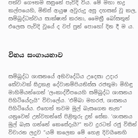
පත්ව ගෞතම සසුනේ පැවිදි විය. මේ මහා භද්‍ර
කල්පයෙහි, මිනිස් ආයුෂ අවුරුදු අසූ දහසක් වූ කල,
සම්බුද්ධත්වය සාක්ෂාත් කරනා, මෛත්‍රී බෝසතුන්
එලෙස පැවිදි වූයේ ද වප් පුන් පොහෝ දින දී ම ය.
විනය සංගායනාව
සම්බුද්ධ ශාසනයේ අභිවෘද්ධිය උදෙසා උදාර
සේවාවක් සිදුකළ දේවානම්පියතිස්ස රජතුමා මිහිඳු
මාහිමියන්ගෙන් ‘ලංකාද්වීපයෙහි සම්බුද්ධ ශාසනය
පිහිටියේදැයි“ විචාලේය. ‘එම්බා මහරජ, ශාසනය
පිහිටියේය. එහෙත් තවම මුල් බැසගෙන නැත“
යනුවෙන් උන්වහන්සේ පිළිතුරු දුන් සේක. ‘ශාසනය
මුල් බැස ගන්නේ කෙසේදැයි?“ තව දුරටත් රජු විසින්
විචාරන ලදුව “යම් කලෙක මේ හෙළ දිවයිනෙහි