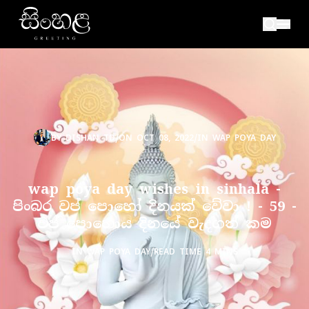
BY
DISHAN TD
/
ON
OCT 08, 2022
/
IN
WAP POYA DAY
wap poya day wishes in sinhala -
පිංබර වප් පොහෝ දිනයක් වේවා ! - 59 -
වප් පොහොය දිනයේ වැදගත් කම
IN
WAP POYA DAY
/
READ TIME 4 MINS