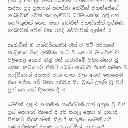
වූහ.ශ්‍රී ජය ශ්‍රීරීමහා බෝධීන් වහන්සේ මනාකොට
සරසා පුද පූජාවන් පවත්වා බෝධීන් වහන්සේගේ
ශාඛාවක් වෙන් කරගැනීමට ධර්මාශෝක රජු රන්
තෙලිතුඩක් ගෙන මහා බෝධීන් වහන්සේත් දක්ෂිණ
ශාඛාවත් වෙන් වන පරිදි රේඛාවක් ඇන්දේ ය.
සැබැවින් ම ආශ්චර්යයකි! රැස් ව සිටි පිරිසගේ
සාධුකාර මැද දක්ෂිණ ශාඛාව තෙමේ ම වෙන් වී
පිළියෙළ කොට තිබූ රන් කටාරමේ පිහිටන්නට වූ
සේක. කටාරමේ පිහිටි බෝධි ශාඛාව එයත් සමඟ ම
ඍද්ධියෙන් අහසට පැන නැඟ වළා අතර නොපෙනී
ගිය සේක. මේ මහා අසිරිය සිදු වූයේ උතුම් වූ වප්
පුන් පොහෝ දිනයක දී ය.
මෙවන් උතුම් ශාසනික සංසිද්ධීන්ගෙන් අනූන වූ වප්
පුන් පොහෝ දිනයේ දී අපි සියලු දෙනා ම දානාදී
පින්කම් සිදුකරමින්, සීලාදී කරුණා මෛත්‍රීයාදී
ගුණධර්මයන් දියුණු කර ගනිමින්, භාවනාදී