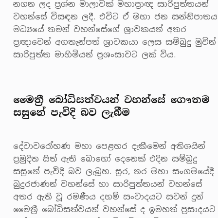
නගන ලද ප්‍රශ්න මාලාවක් මහාප්‍රාඥ සාරිපුත්තයන්
වහන්සේ විසඳන ලදී. එවිට ඒ මහා ජන සන්නිපාතය
මධ්‍යයේ තමන් වහන්සේගේ ශ්‍රාවකයන් අතර
ප්‍රඥාවෙන් අගතැන්පත් ශ්‍රාවකයා ලෙස සම්බුදු මුවින්
සාරිපුත්ත මාහිමියන් ප්‍රශංසාවට ලක් විය.
මෛත්‍රී බෝධිසත්වයන් වහන්සේ ගෞතම
සසුනේ පැවිදි බව ලැබීම
දේවාවරෝහණ මහා පෙළහර දැකීමෙන් අතිශයින්
ප්‍රමුදිත සිත් ඇති බොහෝ දෙනෙක් එදින සම්බුදු
සසුනේ පැවිදි බව ලැබූහ. සුර, නර මහා සංගමයේදී
බුදුරජාණන් වහන්සේ හා සාරිපුත්තයන් වහන්සේ
අතර ඇති වූ රමණීය දහම් සංවාදයට සවන් දුන්
මෛත්‍රී බෝධිසත්වයන් වහන්සේ ද ඉමහත් ප්‍රසාදයට