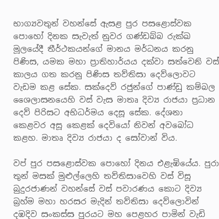
භාග්‍යවතුන් වහන්සේ ඇසළ පුර පසළොස්වක
පොහෝ දිනක සැවැත් නුවර ගණ්ඩබ්බ රුක්ඛ
මූලයේදී තීර්ථකයන්ගේ මානය මර්ධනය කරනු
පිණිස, යමක මහා ප්‍රාතිහාර්යය දක්වා සත්වෙනි වස්
කාලය ගත කරනු පිණිස තව්තිසා දෙව්ලොවට
වැඩම කළ සේක. සක්දෙව් රජුන්ගේ පාණ්ඩු කම්බල
ශෛලාසනයෙහි වස් වැස මාතෘ දිව්‍ය රාජයා ප්‍රධාන
දෙව් පිරිසට අභිධර්මය දෙසූ සේක. දේශනා
කෙළවර අසූ කෙළක් දෙවියෝ නිවන් අවබෝධ
කළහ. මාතෘ දිව්‍ය රාජයා ද සෝවාන් විය.
වප් පුර පසළොස්වක පොහෝ දිනය එළැඹියේය. පුරා
තුන් මසක් මුළුල්ලෙහි තව්තිසාවෙහි වස් විසූ
බුදුරජාණන් වහන්සේ වස් පවාරණය කොට දිව්‍ය
බ්‍රහ්ම මහා හරසර මැදින් තව්තිසා දෙව්ලොවින්
දඹදිව සංකස්ස පුරයට මහ පෙළහර පාමින් වැඩි