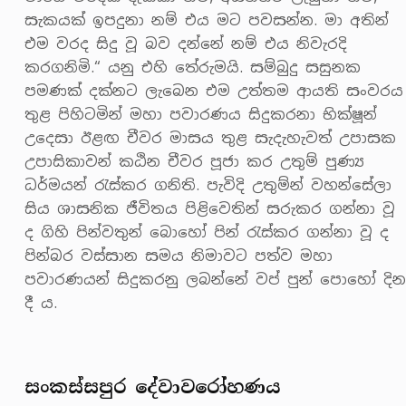
සැකයක් ඉපදුනා නම් එය මට පවසන්න. මා අතින්
එම වරද සිදු වූ බව දන්නේ නම් එය නිවැරදි
කරගනිමි.“ යනු එහි තේරුමයි. සම්බුදු සසුනක
පමණක් දක්නට ලැබෙන එම උත්තම ආයති සංවරය
තුළ පිහිටමින් මහා පවාරණය සිදුකරනා භික්ෂූන්
උදෙසා ඊළඟ චීවර මාසය තුළ සැදැහැවත් උපාසක
උපාසිකාවන් කඨින චීවර පූජා කර උතුම් පුණ්‍ය
ධර්මයන් රැස්කර ගනිති. පැවිදි උතුම්න් වහන්සේලා
සිය ශාසනික ජීවිතය පිළිවෙතින් සරුකර ගන්නා වූ
ද ගිහි පින්වතුන් බොහෝ පින් රැස්කර ගන්නා වූ ද
පින්බර වස්සාන සමය නිමාවට පත්ව මහා
පවාරණයන් සිදුකරනු ලබන්නේ වප් පුන් පොහෝ දින
දී ය.
සංකස්සපුර දේවාවරෝහණය