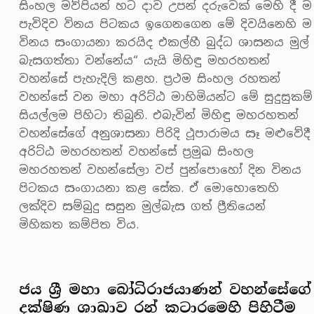
සිංහල මව්පියන් හට දාව උපන් දරුවෙක් මෙහි දී ම
පැවිදිව විනය පිටකය ඉගෙනගෙන මේ දිවයිනෙහි ම
විනය සංගායනා කරයිද එකල්හී බුද්ධ ශාසනය මුල්
බැසගත්තා වන්නේය“ යැයි මිහිඳු මහරහතන්
වහන්සේ පැහැදිලි කළහ. ප්‍රථම සිංහල රහතන්
වහන්සේ වන මහා අරිට්ඨ මාහිමියන්ට මේ සුදුසුකම්
සියල්ලම පිහිටා තිබුනි. එබැවින් මිහිඳු මහරහතන්
වහන්සේගේ අනුශාසනා පිරිදි ථූපාරාමය සෑ මළුවේදී
අරිට්ඨ මහරහතන් වහන්සේ ප්‍රමුඛ සිංහල
මහරහතන් වහන්සේලා වප් පුන්පොහෝ දින විනය
පිටකය සංගායනා කළ සේක. ඒ මොහොතෙහි
ලක්දිව සම්බුදු සසුන මුල්බැස ගත් ප්‍රීතියෙන්
මිහිකත කම්පිත විය.
ජය ශ්‍රී මහා බෝධිරාජයාණන් වහන්සේගේ
දක්ෂිණ ශාඛාව රන් කටාරමෙහි පිහිටීම