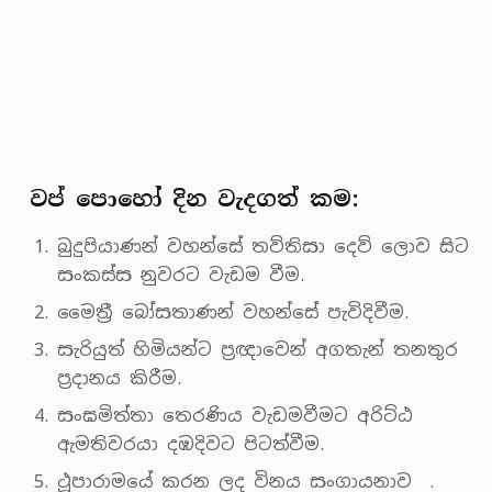
වප් පොහෝ දින වැදගත් කම:
බුදුපියාණන් වහන්සේ තව්තිසා දෙව් ලොව සිට
සංකස්ස නුවරට වැඩම වීම.
මෛත්‍රී බෝසතාණන් වහන්සේ පැවිදිවීම.
සැරියුත් හිමියන්ට ප්‍රඥාවෙන් අගතැන් තනතුර
ප්‍රදානය කිරීම.
සංඝමිත්තා තෙරණිය වැඩමවීමට අරිට්ඨ
ඇමතිවරයා දඹදිවට පිටත්වීම.
ථූපාරාමයේ කරන ලද විනය සංගායනාව .