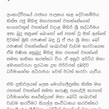
ලංකාද්වීපයේ රාජ්‍යය පාලනය කළ දේවානම්පිය
තිස්ස රජු මිහිඳු මහරහතන් වහන්සේගෙන්
භාග්‍යවතුන් වහන්සේ වදාළ මිහිරි ශ්‍රී සද්ධර්මය
අසා බුදු සසුනේ බොහෝ සේ පහන් වූ සිත් ඇත්තේ
දිවමන් මුනි රජාණන් බඳු වූ ඒ ජය ශ්‍රී මහා බෝ
රජාණන් වහන්සේගේ ශාඛාවක් වැඩම කරවාගෙන
ඒම පිණිස අනුබුදු මිහිඳු මහ රහතන් වහන්සේ
සමඟ කතිකා කරන්නට විය. ඒ අනුව අරිට්ඨ මහා
අමාත්‍යවරයා ප්‍රරධාන දූත පිරිවරක් දඹදිව
ධර්මාශෝක අධිරාජයා වෙත් පිටත් කරවා යැවීය.
එහි ප‍්‍රතිඵලයක් ලෙස මොග්ගලීපුත්ත තිස්ස මහ
රහතන් වහන්සේ සමඟ කරුණු පැහැදිලි කරගත්
ධර්මාශෝක නරේන්ද්‍රයන් මහා බෝධි ශාඛාවක්
වැඩම කරවීමට සියල්ල සංවිධානය කරවන්නට