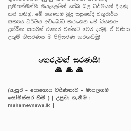
ප්‍රතිපත්තීන්හි නියැලෙමින් සේඛ බල ධර්මයන් දියුණු
කර ගනිමු. මේ ගෞතම බුදු සසුනේදී චතුරාර්ය
සත්‍යය ධර්මය අවබෝධ කරගෙන මේ බියකරු
දුක්ඛිත සසරින් එතෙර වන්නට වෙර දරමු. ඒ පිණිස
උතුම් තිසරණය ම පිළිසරණ කරගනිමු!
තෙරුවන් සරණයි!
🙏 🙏 🙏
(ඇසුර – පොහොය වර්ණනාව – මාපලගම
සෝමිස්සර හිමි ) [ උපුටා ගැනීම :
mahamevnawa.lk ]